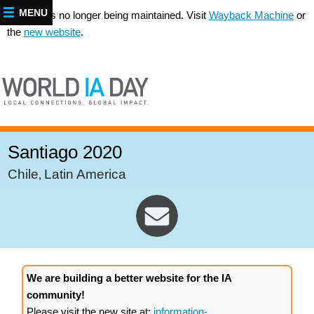
MENU
This site is no longer being maintained. Visit
Wayback Machine
or
the
new website
.
Santiago 2020
Chile
Latin America
,
We are building a better website for the IA
community!
Please visit the new site at:
information-